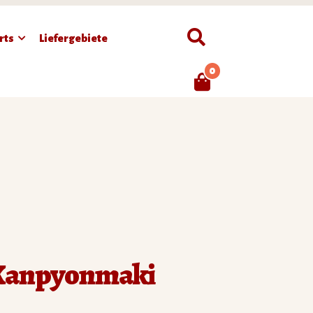
Suchen
rts
Liefergebiete
0
 Kanpyonmaki