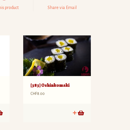
his product
Share via Email
[383] Oshinkomaki
CHF
8.00