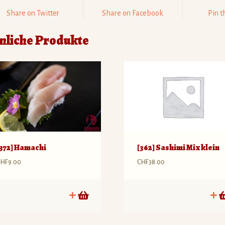
Share on Twitter
Share on Facebook
Pin t
nliche Produkte
[372] Hamachi
[362] Sashimi Mix klein
CHF
9.00
CHF
38.00