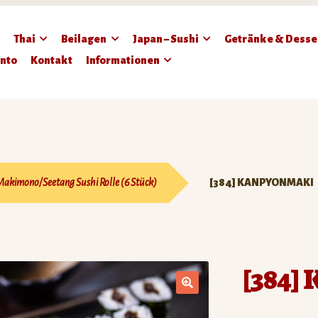
Thai
Beilagen
Japan – Sushi
Getränke & Desse
nto
Kontakt
Informationen
Makimono/Seetang Sushi Rolle (6 Stück)
[384] KANPYONMAKI
[384]
🔍