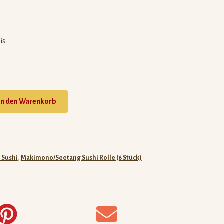
is
In den Warenkorb
- Sushi
,
Makimono/Seetang Sushi Rolle (6 Stück)