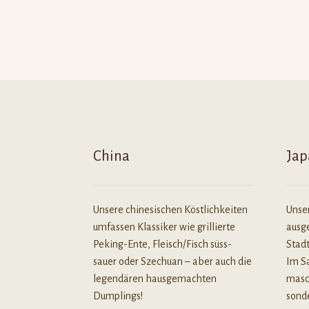
China
Jap
Unsere chinesischen Köstlichkeiten
Unse
umfassen Klassiker wie grillierte
ausge
Peking-Ente, Fleisch/Fisch süss-
Stad
sauer oder Szechuan – aber auch die
Im Sa
legendären hausgemachten
masch
Dumplings!
sonde