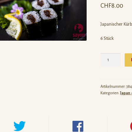
CHF
8.00
Japanischer Kürb
6 Stück
[384]
Kanpyonmaki
Menge
Artikelnummer:
384
Kategorien:
Japan 