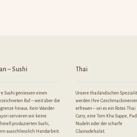
an – Sushi
Thai
re Sushi geniessen einen
Unsere thailändischen Speziali
zeichneten Ruf – weit über die
werden Ihre Geschmacksnerve
tgrenze hinaus. Kein Wunder:
erfreuen – sei es ein Rotes Thai
yori servieren wir keine
Curry, eine Tom Kha Suppe, Pad
inell produzierten Sushi,
Nudeln oder der scharfe
rn ausschliesslich Handarbeit.
Glasnudelsalat.